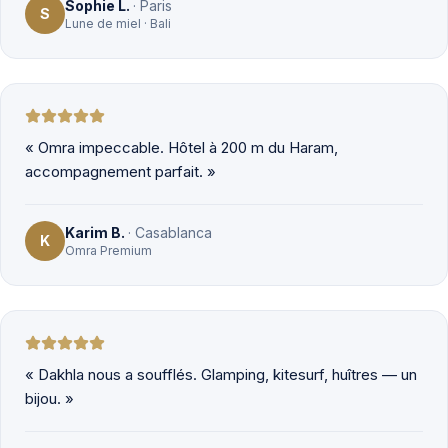
Sophie L.
·
Paris
S
Lune de miel · Bali
«
Omra impeccable. Hôtel à 200 m du Haram,
accompagnement parfait.
»
Karim B.
·
Casablanca
K
Omra Premium
«
Dakhla nous a soufflés. Glamping, kitesurf, huîtres — un
bijou.
»