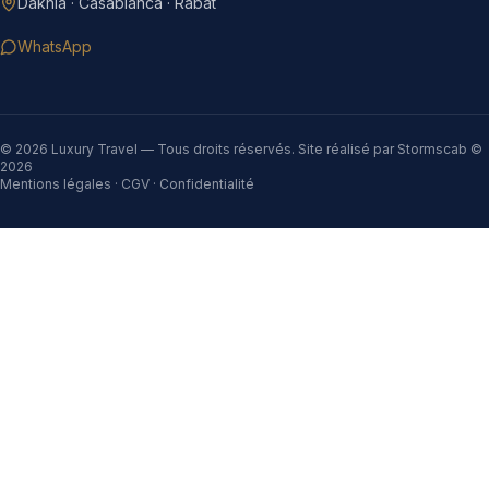
Dakhla · Casablanca · Rabat
WhatsApp
©
2026
Luxury Travel
— Tous droits réservés. Site réalisé par Stormscab ©
2026
Mentions légales · CGV · Confidentialité