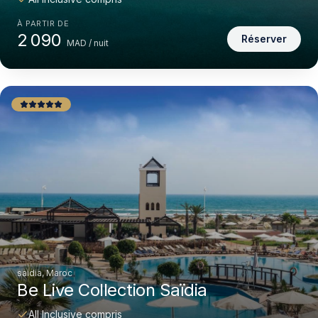
À PARTIR DE
2 090
Réserver
MAD / nuit
saidia, Maroc
Be Live Collection Saïdia
All Inclusive compris